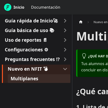
Inicio
Documentación
Guía rápida de Inicio🚀
Nuevo en 
Guía básica de uso 📚
Multi
Uso de reportes 📄
Configuraciones ⚙
¿QUÉ HAY 
Preguntas frecuentes ⁉
Tus alumnos a
Nuevo en NFIT 💣
concluir en dis
Multiplanes
¿Qué ca
1. Lista d