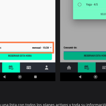
una lista con todos los planes activos y toda su informació