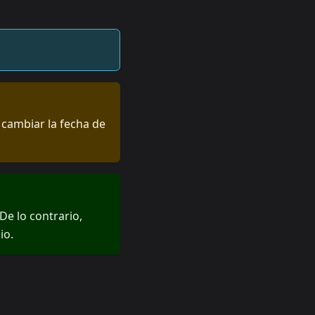
 cambiar la fecha de
De lo contrario,
io.