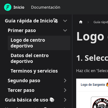
Inicio
Documentación
Guía rápida de Inicio🚀
Guía rápid
Primer paso
Logo 
Logo de centro
deportivo
Datos del centro
1. Sele
deportivo
Terminos y servicios
Haz clic en 'Sele
Segundo paso
Tercer paso
Guía básica de uso 📚